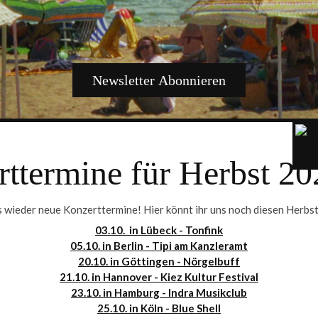
Newsletter
Abonnieren
ttermine für Herbst 20
es wieder neue Konzerttermine! Hier könnt ihr uns noch diesen Herbst
03.10. in Lübeck - Tonfink
05.10. in Berlin - Tipi am Kanzleramt
20.10. in Göttingen - Nörgelbuff
21.10. in Hannover - Kiez Kultur Festival
23.10. in Hamburg - Indra Musikclub
25.10. in Köln - Blue Shell