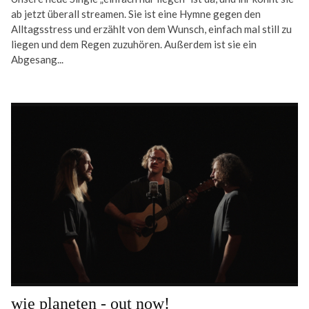
ab jetzt überall streamen. Sie ist eine Hymne gegen den
Alltagsstress und erzählt von dem Wunsch, einfach mal still zu
liegen und dem Regen zuzuhören. Außerdem ist sie ein
Abgesang...
wie planeten - out now!